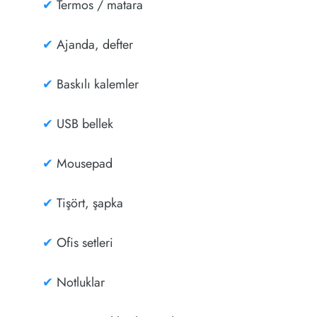
✔
Termos / matara
✔
Ajanda, defter
✔
Baskılı kalemler
✔
USB bellek
✔
Mousepad
✔
Tişört, şapka
✔
Ofis setleri
✔
Notluklar